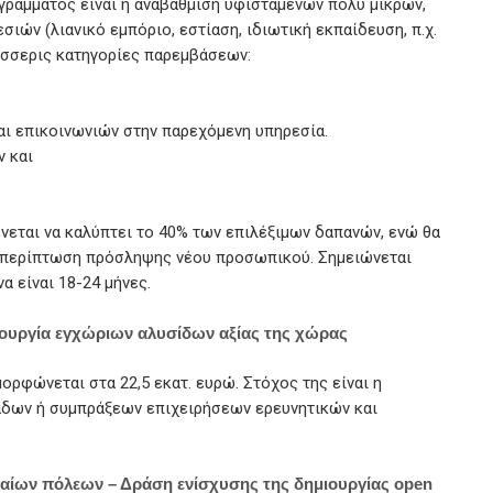
γράμματος είναι η αναβάθμιση υφιστάμενων πολύ μικρών,
ιών (λιανικό εμπόριο, εστίαση, ιδιωτική εκπαίδευση, π.χ.
τέσσερις κατηγορίες παρεμβάσεων:
ι επικοινωνιών στην παρεχόμενη υπηρεσία.
ν και
εται να καλύπτει το 40% των επιλέξιμων δαπανών, ενώ θα
ν περίπτωση πρόσληψης νέου προσωπικού. Σημειώνεται
α είναι 18-24 μήνες.
ημιουργία εγχώριων αλυσίδων αξίας της χώρας
ρφώνεται στα 22,5 εκατ. ευρώ. Στόχος της είναι η
τάδων ή συμπράξεων επιχειρήσεων ερευνητικών και
αίων πόλεων – Δράση ενίσχυσης της δημιουργίας open