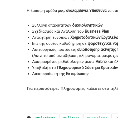
Η έμπειρη ομάδα μας,
αναλαμβάνει
Υπεύθυνα
να σα
Συλλογή απαραίτητων
δικαιολογητικών
Σχεδιασμός και Ανάλυση του
Business Plan
Αναζήτηση ευνοϊκών
Χρηματοδοτικών Εργαλεί
Επί της ουσίας καθοδήγηση σε
φοροτεχνικά
,
νο
Λειτουργικές προτάσεις
αξιοποίησης ακίνητης
(Ακίνητο από μεταβίβαση, κληρονομιά, μακροχρό
Δοκιμασμένες μεθοδολογίες μέσω
Airbnb
και ά
Υποβολή στο
Πληροφοριακό Σύστημα Κρατικών
Διεκπεραίωση της
Εκταμίευσης
Για περισσότερες Πληροφορίες καλέστε στο τηλ
επιδοτήσεις
επιδότηση
επιχειρήσεις
Ε