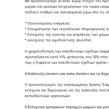
Με προϋπολογισμό 50 εκατ. ευρώ, στόχος του προ
μικρών και μεσαίων επιχειρήσεων του τομέα υπηρεσ
παιδικοί σταθμοί και νηπιαγωγεία) γύρω από τις 
* Εξοικονόμησης ενέργειας.
* Ενσωμάτωσης των τεχνολογιών πληροφορικής κα
* Ενίσχυσης της υγιεινής και ασφάλειας των χώρω
* ενίσχυσης της εφοδιαστικής αλυσίδας.
Η χρηματοδότηση των επενδυτικών σχεδίων αναμέν
προσαυξάνεται κατά 10%, φτάνοντας στο 50% στη
πως η διάρκεια των επενδυτικών σχεδίων πρέπει ν
4 Ανάπτυξη clusters και meta clusters για τη δ
Ο προϋπολογισμός της συγκεκριμένης δράσης διαμο
ενίσχυση της δημιουργίας και της ανάπτυξης συσ
εκπαιδευτικών οργανισμών.
5 Ενίσχυση εμπορικών περιοχών μικρών και μεσ