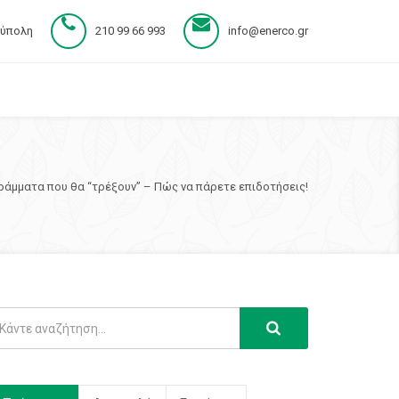
ούπολη
210 99 66 993
info@enerco.gr
ράμματα που θα “τρέξουν” – Πώς να πάρετε επιδοτήσεις!