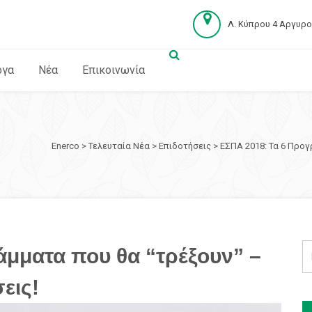
Λ. Κύπρου 4 Αργυρ
ργα
Νέα
Επικοινωνία
Enerco
>
Τελευταία Νέα
>
Επιδοτήσεις
>
ΕΣΠΑ 2018: Τα 6 Προγ
μματα που θα “τρέξουν” –
εις!