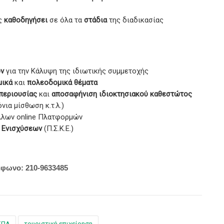
ς
καθοδηγήσει
σε όλα τα
στάδια
της διαδικασίας
ων
για την Κάλυψη της ιδιωτικής συμμετοχής
μικά
και
πολεοδομικά θέματα
 περιουσίας
και
αποσαφήνιση
ιδιοκτησιακού καθεστώτος
νια μίσθωση κ.τ.λ.)
λλων online Πλατφορμών
 Ενισχύσεων
(Π.Σ.Κ.Ε.)
έφωνο: 210-9633485
ΣΠΑ
τουριστική επιχείρηση