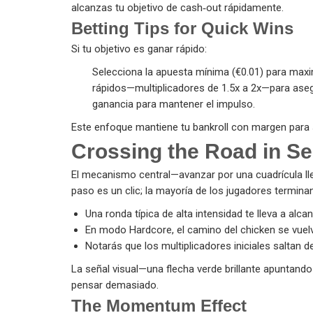
alcanzas tu objetivo de cash‑out rápidamente.
Betting Tips for Quick Wins
Si tu objetivo es ganar rápido:
Selecciona la apuesta mínima (€0.01) para maxi
rápidos—multiplicadores de 1.5x a 2x—para as
ganancia para mantener el impulso.
Este enfoque mantiene tu bankroll con margen para s
Crossing the Road in S
El mecanismo central—avanzar por una cuadrícula l
paso es un clic; la mayoría de los jugadores termina
Una ronda típica de alta intensidad te lleva a alca
En modo Hardcore, el camino del chicken se vuel
Notarás que los multiplicadores iniciales saltan 
La señal visual—una flecha verde brillante apuntando
pensar demasiado.
The Momentum Effect