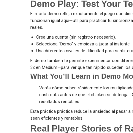
Demo Play: Test Your 
El modo demo refleja exactamente el juego con dinero
funcionan igual aquí—útil para practicar tu sincroni
reales.
Crea una cuenta (sin registro necesario).
Selecciona “Demo” y empieza a jugar al instante.
Usa diferentes niveles de dificultad para sentir c
El demo también te permite experimentar con diferen
3x en Medium—para ver qué tan rápido suceden los c
What You’ll Learn in Demo M
Verás cómo suben rápidamente los multiplicador
cash outs antes de que el chicken se detenga.
D
resultados rentables.
Esta práctica práctica reduce la ansiedad al pasar 
sean eficientes y rentables.
Real Player Stories of 