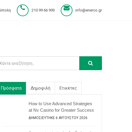
ούπολη
210 99 66 993
info@enerco.gr
Πρόσφατα
Δημοφιλή
Ετικέτες
How to Use Advanced Strategies
at Nv Casino for Greater Success
ΔΗΜΟΣΙΕΎΤΗΚΕ 6 ΑΥΓΟΎΣΤΟΥ 2026