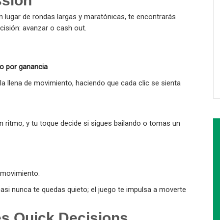
ssion
 lugar de rondas largas y maratónicas, te encontrarás
sión: avanzar o cash out.
o por ganancia
la llena de movimiento, haciendo que cada clic se sienta
 ritmo, y tu toque decide si sigues bailando o tomas un
e movimiento.
asi nunca te quedas quieto; el juego te impulsa a moverte
s Quick Decisions