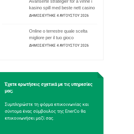
Avanserte strategier for å vinne i
kasino spill med beste nett casino
ΔΗΜΟΣΙΕΎΤΗΚΕ 4 ΑΥΓΟΎΣΤΟΥ 2026
Online o terrestre quale scelta
migliore per il tuo gioco
ΔΗΜΟΣΙΕΎΤΗΚΕ 4 ΑΥΓΟΎΣΤΟΥ 2026
Έχετε ερωτήσεις σχετικά με τις υπηρεσίες
μας;
Συμπληρώστε τη φόρμα επικοινωνίας και
σύντομα ένας σύμβουλος της EnerCo θα
επικοινωνήσει μαζί σας.