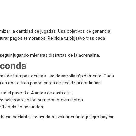
mizar la cantidad de jugadas.
Usa objetivos de ganancia
egurar pagos tempranos.
Reinicia tu objetivo tras cada
eguir jugando mientras disfrutas de la adrenalina.
econds
lena de trampas ocultas—se desarrolla rápidamente. Cada
n en dos o tres pasos antes de decidir si continúan.
nzar el paso 3 o 4 antes de cash out.
ve peligroso en los primeros movimientos.
de 1x a 4x en segundos.
 hacia adelante—te ayuda a evaluar cuánto peligro hay sin