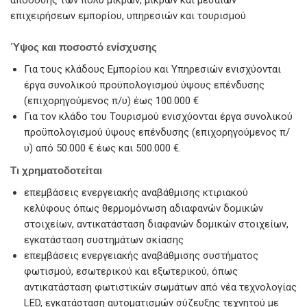
απόδοσης των πολύ μικρών, μικρών και μεσαίων
επιχειρήσεων εμπορίου, υπηρεσιών και τουρισμού
Ύψος και ποσοστό ενίσχυσης
Για τους κλάδους Εμπορίου και Υπηρεσιών ενισχύονται
έργα συνολικού προϋπολογισμού ύψους επένδυσης
(επιχορηγούμενος π/υ) έως 100.000 €
Για τον κλάδο του Τουρισμού ενισχύονται έργα συνολικού
προϋπολογισμού ύψους επένδυσης (επιχορηγούμενος π/
υ) από 50.000 € έως και 500.000 €.
Τι χρηματοδοτείται
επεμβάσεις ενεργειακής αναβάθμισης κτιριακού
κελύφους όπως θερμομόνωση αδιαφανών δομικών
στοιχείων, αντικατάσταση διαφανών δομικών στοιχείων,
εγκατάσταση συστημάτων σκίασης
επεμβάσεις ενεργειακής αναβάθμισης συστήματος
φωτισμού, εσωτερικού και εξωτερικού, όπως
αντικατάσταση φωτιστικών σωμάτων από νέα τεχνολογίας
LED, εγκατάσταση αυτοματισμών σύζευξης τεχνητού με