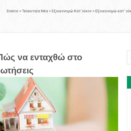
Enerco
>
Τελευταία Νέα
>
Εξοικονομώ Κατ´οίκον
>
Εξοικονομώ κατ’ οί
 Πώς να ενταχθώ στο
ωτήσεις