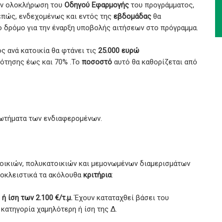
ην ολοκλήρωση του
Οδηγού Εφαρμογής
του προγράμματος,
νεπώς, ενδεχομένως και εντός της
εβδομάδας
θα
ο δρόμο για την έναρξη υποβολής αιτήσεων στο πρόγραμμα.
 ανά κατοικία θα φτάνει τις
25.000 ευρώ
ότησης έως και 70% .Το
ποσοστό
αυτό θα καθορίζεται από
ρωτήματα των ενδιαφερομένων.
ατοικιών, πολυκατοικιών και μεμονωμένων διαμερισμάτων
ποκλειστικά τα ακόλουθα
κριτήρια
:
 ίση των 2.100 €/τ.μ.
Έχουν καταταχθεί βάσει του
κατηγορία χαμηλότερη ή ίση της Δ.