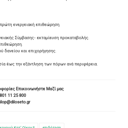
 πρώτη ενεργειακή επιθεώρηση.
νειακής Σύμβασης- εκταμίευση προκαταβολής.
Επιθεώρηση.
ύ δανείου και επιχορήγησης.
ασία έως την εξάντληση των πόρων ανά περιφέρεια.
οφορίες Επικοινωνήστε Μαζί μας
 801 11 25 800
 ilop@diloseto.gr
κονομώ Κατ’ Οίκον II
επιδότηση