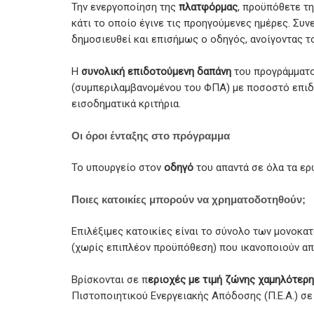
Την ενεργοποίηση της
πλατφόρμας
, προϋπόθετε τ
κάτι το οποίο έγινε τις προηγούμενες ημέρες. Συ
δημοσιευθεί και επισήμως ο οδηγός, ανοίγοντας τ
Η
συνολική επιδοτούμενη δαπάνη
του προγράμματος
(συμπεριλαμβανομένου του ΦΠΑ) με ποσοστό επιδ
εισοδηματικά κριτήρια.
Οι όροι ένταξης στο πρόγραμμα
Το υπουργείο στον
οδηγό
του απαντά σε όλα τα ε
Ποιες κατοικίες μπορούν να χρηματοδοτηθούν;
Επιλέξιμες κατοικίες είναι το σύνολο των μονοκ
(χωρίς επιπλέον προϋπόθεση) που ικανοποιούν α
Βρίσκονται σε π
εριοχές με τιμή ζώνης χαμηλότερη ή
Πιστοποιητικού Ενεργειακής Απόδοσης (Π.Ε.Α.) σε 