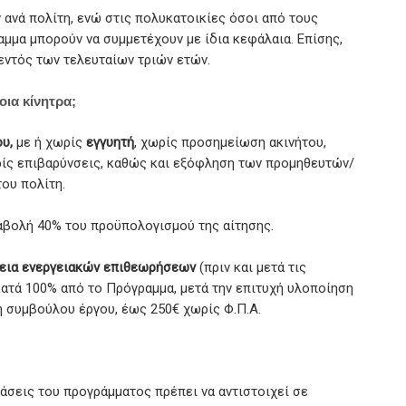
 ανά πολίτη, ενώ στις πολυκατοικίες όσοι από τους
αμμα μπορούν να συμμετέχουν με ίδια κεφάλαια. Επίσης,
εντός των τελευταίων τριών ετών.
οια κίνητρα;
υ,
με ή χωρίς
εγγυητή
, χωρίς προσημείωση ακινήτου,
ίς επιβαρύνσεις, καθώς και εξόφληση των προμηθευτών/
ου πολίτη.
βολή 40% του προϋπολογισμού της αίτησης.
γεια ενεργειακών επιθεωρήσεων
(πριν και μετά τις
ατά 100% από το Πρόγραμμα, μετά την επιτυχή υλοποίηση
ή συμβούλου έργου, έως 250€ χωρίς Φ.Π.Α.
άσεις του προγράμματος πρέπει να αντιστοιχεί σε